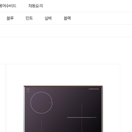
에어수비드
자동요리
블루
민트
실버
블랙