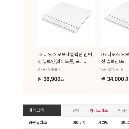
LG 디오스 오브제컬렉션 인덕
LG 디오스 오
션 빌트인(와이드존, 프레..
션 빌트인(프레임
BEF3ANHLE
BEI3ANHLE
월
원
월
원
36,900
34,000
카테고리
전체
하이브리드
인덕션
상판글라스
미라듀어
세라믹
매트