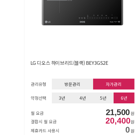
LG 디오스 하이브리드(블랙) BEY3GS2E
관리유형
방문관리
자가관리
약정선택
3년
4년
5년
6년
21,500
월 요금
원
20,400
결합시 월 요금
원
0
제휴카드 사용시
원