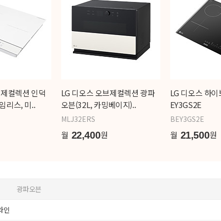
브제컬렉션 인덕
LG 디오스 오브제컬렉션 광파
LG 디오스 하이
리스, 미..
오븐(32L, 카밍베이지)..
EY3GS2E
MLJ32ERS
BEY3GS2E
월
원
월
원
22,400
21,500
광파오븐
라인