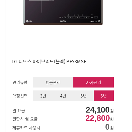
LG 디오스 하이브리드(블랙) BEY3MSE
관리유형
방문관리
자가관리
약정선택
3년
4년
5년
6년
24,100
월 요금
원
22,800
결합시 월 요금
원
0
제휴카드 사용시
원