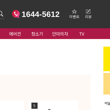
1644-5612
이벤트
리뷰
에어컨
청소기
안마의자
TV
5