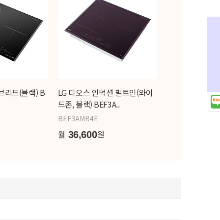
브리드(블랙) B
LG 디오스 인덕션 빌트인(와이
드존, 블랙) BEF3A..
BEF3AMB4E
월
원
36,600