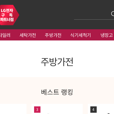
타일러
세탁가전
주방가전
식기세척기
냉장고
주방가전
베스트 랭킹
3
4