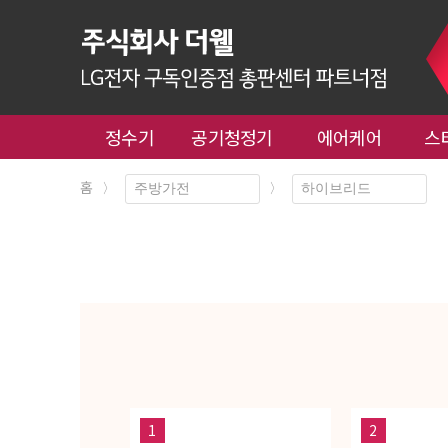
정수기
공기청정기
에어케어
스
홈
〉
〉
1
2