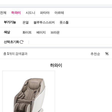
전체
하와이
시드니
파타야
아르테
부가기능
온열
블루투스스피커
풋스툴
색상
화이트
베이지
브라운
선택초기화
총
1
개의 검색결과
하와이