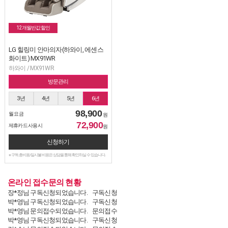
12개월반값할인
LG 힐링미 안마의자(하와이, 에센스
화이트) MX91WR
하와이 / MX91WR
방문관리
3년
4년
5년
6년
98,900
월 요금
원
72,900
제휴카드 사용시
원
신청하기
※ 구독 총비용/일시불 비용은 상담을 통해 확인하실 수 있습니다.
온라인 접수문의 현황
장*정님 구독신청되었습니다.
구독신청
박*영님 구독신청되었습니다.
구독신청
박*영님 문의접수되었습니다.
문의접수
박*영님 구독신청되었습니다.
구독신청