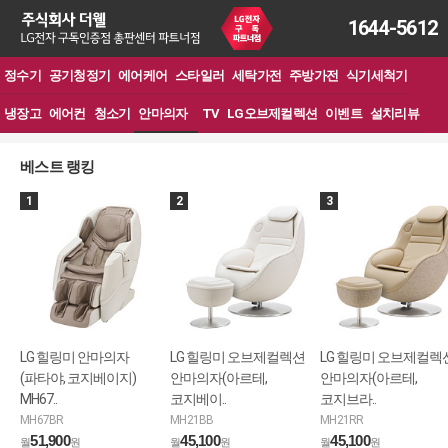
1644-5612
정수기
공기청정기
에어케어
스타일러
세탁가전
주방가전
식기세척기
냉장고
에어컨
청소기
안마의자
TV
LG오브제컬렉션
이벤트
설치리뷰
베스트 랭킹
1
2
3
LG 힐링미 안마의자
LG 힐링미 오브제컬렉션
LG 힐링미 오브제컬렉
(파타야, 코지베이지)
안마의자(아르테,
안마의자(아르테,
MH67..
코지베이..
코지브라..
MH67BR
MH21BB
MH21RR
51,900
45,100
45,100
월
원
월
원
월
원