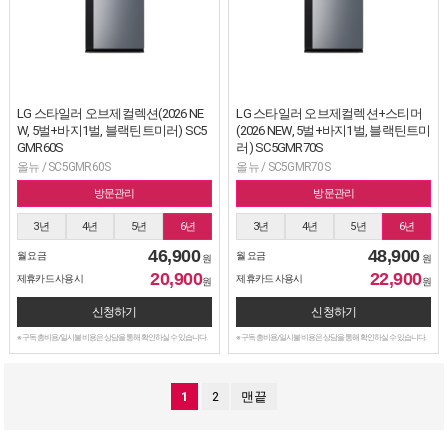
LG 스타일러 오브제컬렉션(2026 NE
LG 스타일러 오브제컬렉션+스티머
W, 5벌+바지1벌, 블랙틴트미러) SC5
(2026 NEW, 5벌+바지1벌, 블랙틴트미
GMR60S
러) SC5GMR70S
올뉴 / SC5GMR60S
올뉴 / SC5GMR70S
방문관리
방문관리
3년
4년
5년
6년
3년
4년
5년
6년
46,900
48,900
월 요금
월 요금
원
원
20,900
22,900
제휴카드 사용시
제휴카드 사용시
원
원
신청하기
신청하기
※ 구독 총비용/일시불 비용은 상담을 통해 확인하실 수 있습니다.
※ 구독 총비용/일시불 비용은 상담을 통해 확인하실 수 있습니다.
1
2
맨끝