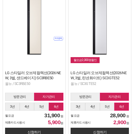
월요금2,000원할인
LG 스타일러 오브제컬렉션(2026 NE
LG 스타일러 오브제컬렉션(2026 NE
W, 3벌, 샌드베이지) SC3RBE50
W, 3벌, 린넨화이트) SC3GTE52
올뉴 / SC3RBE50
올뉴 / SC3GTE52
방문관리
자가관리
방문관리
자가관리
3년
4년
5년
6년
3년
4년
5년
6년
31,900
28,900
월 요금
월 요금
원
원
5,900
2,900
제휴카드 사용시
제휴카드 사용시
원
원
신청하기
신청하기