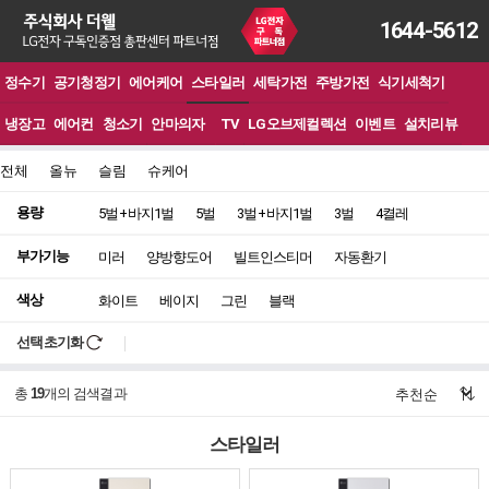
1644-5612
정수기
공기청정기
에어케어
스타일러
세탁가전
주방가전
식기세척기
냉장고
에어컨
청소기
안마의자
TV
LG오브제컬렉션
이벤트
설치리뷰
전체
올뉴
슬림
슈케어
용량
5벌 + 바지1벌
5벌
3벌 + 바지1벌
3벌
4켤레
부가기능
미러
양방향도어
빌트인스티머
자동환기
색상
화이트
베이지
그린
블랙
선택초기화
총
19
개의 검색결과
스타일러