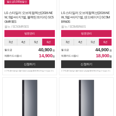
월요금3,000원할인
LG 스타일러 오브제컬렉션(2026 NE
LG 스타일러 오브제컬렉션(2026 NE
W, 5벌+바지1벌, 블랙틴트미러) SC5
W, 5벌+바지1벌, 샌드베이지) SC5M
GMR5ES
BR60S
올뉴 / SC5GMR5ES
올뉴 / SC5MBR60S
방문관리
방문관리
3년
4년
5년
6년
3년
4년
5년
6년
40,900
44,900
월 요금
월 요금
원
원
14,900
18,900
제휴카드 사용시
제휴카드 사용시
원
원
신청하기
신청하기
※ 구독 총비용/일시불 비용은 상담을 통해 확인하실 수 있습니다.
※ 구독 총비용/일시불 비용은 상담을 통해 확인하실 수 있습니다.