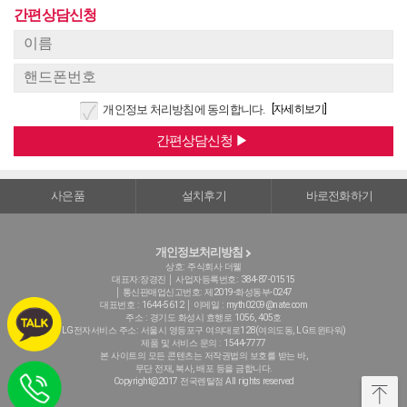
양*석님 구독신청되었습니다.
구독신청
간편상담신청
손*옥님 구독신청되었습니다.
구독신청
정*화님 문의접수되었습니다.
문의접수
안*자님 문의접수되었습니다.
문의접수
안*자님 문의접수되었습니다.
문의접수
[자세히보기]
개인정보 처리방침에 동의합니다.
사은품
설치후기
바로전화하기
개인정보처리방침
상호: 주식회사 더웰
대표자:장경진 │ 사업자등록번호: 384-87-01515
│ 통신판매업신고번호: 제2019-화성동부-0247
대표번호 : 1644-5612
│ 이메일 : myth0209@nate.com
주소 : 경기도 화성시 효행로 1056, 405호
LG전자서비스 주소: 서울시 영등포구 여의대로128(여의도동, LG트윈타워)
제품 및 서비스 문의 : 1544-7777
본 사이트의 모든 콘텐츠는 저작권법의 보호를 받는 바,
무단 전재, 복사, 배포 등을 금합니다.
Copyright@2017 전국렌탈점 All rights reserved