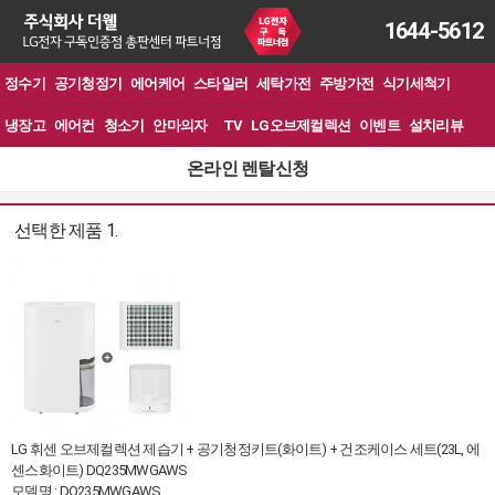
1644-5612
정수기
공기청정기
에어케어
스타일러
세탁가전
주방가전
식기세척기
냉장고
에어컨
청소기
안마의자
TV
LG오브제컬렉션
이벤트
설치리뷰
온라인 렌탈신청
선택한 제품 1.
LG 휘센 오브제컬렉션 제습기 + 공기청정키트(화이트) + 건조케이스 세트(23L, 에
센스화이트) DQ235MWGAWS
모델명 : DQ235MWGAWS