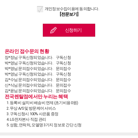
개인정보수집이용에 동의합니다.
[전문보기]
온라인 접수문의 현황
장*정님 구독신청되었습니다.
구독신청
박*영님 구독신청되었습니다.
구독신청
박*영님 문의접수되었습니다.
문의접수
박*영님 구독신청되었습니다.
구독신청
김*수님 문의접수되었습니다.
문의접수
신*식님 문의접수되었습니다.
문의접수
김*윤님 문의접수되었습니다.
문의접수
전국렌탈점에서만 누리는 혜택
최*용님 문의접수되었습니다.
문의접수
김*홍님 문의접수되었습니다.
문의접수
등록비 설치비 배송비 면제 (초기비용 0원)
이*범님 구독신청되었습니다.
구독신청
무상 A/S및 방문케어 서비스
이*범님 구독신청되었습니다.
구독신청
구독신청시 100% 사은품 증정
이*범님 문의접수되었습니다.
문의접수
LG전자본사 직접 관리
송*주님 문의접수되었습니다.
문의접수
성함, 연락처, 모델명 3가지 정보로 간단 신청
남*문님 문의접수되었습니다.
문의접수
김*희님 문의접수되었습니다.
문의접수